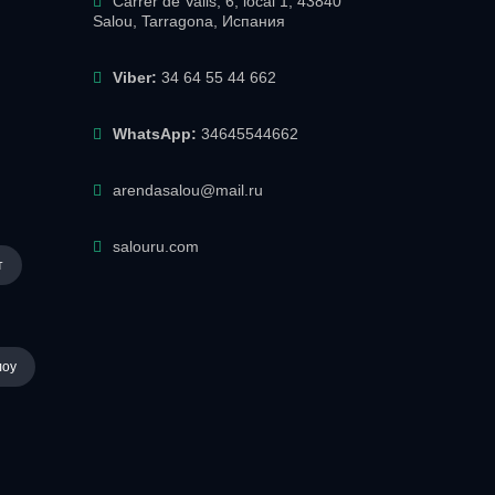
Carrer de Valls, 6, local 1, 43840
Salou, Tarragona, Испания
Viber:
34 64 55 44 662
WhatsApp:
34645544662
arendasalou@mail.ru
salouru.com
т
лоу