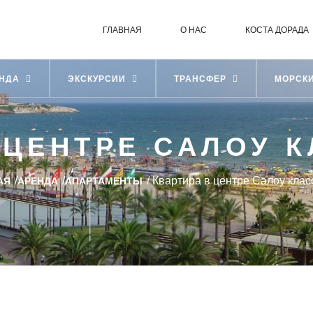
ГЛАВНАЯ
О НАС
КОСТА ДОРАДА
ЕНДА
ЭКСКУРСИИ
ТРАНСФЕР
МОРСК
 ЦЕНТРЕ САЛОУ 
/
/
/
Квартира в центре Салоу клас
АЯ
АРЕНДА
АПАРТАМЕНТЫ