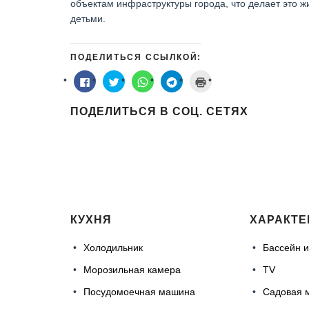
объектам инфраструктуры города, что делает это 
детьми.
ПОДЕЛИТЬСЯ ССЫЛКОЙ:
Нажмите
Нажмите,
Нажмите,
Нажмите,
Нажмите
здесь,
чтобы
чтобы
чтобы
для
чтобы
поделиться
поделиться
поделиться
печати
поделиться
на
в
в
(Открывается
ПОДЕЛИТЬСЯ В СОЦ. СЕТЯХ
контентом
Twitter
WhatsApp
Telegram
в
на
(Открывается
(Открывается
(Открывается
новом
Facebook.
в
в
в
окне)
(Открывается
новом
новом
новом
в
окне)
окне)
окне)
новом
окне)
КУХНЯ
ХАРАКТЕ
Холодильник
Бассейн и
Морозильная камера
TV
Посудомоечная машина
Садовая 