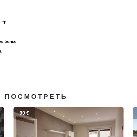
нер
ое бельё
а
М ПОСМОТРЕТЬ
90 €