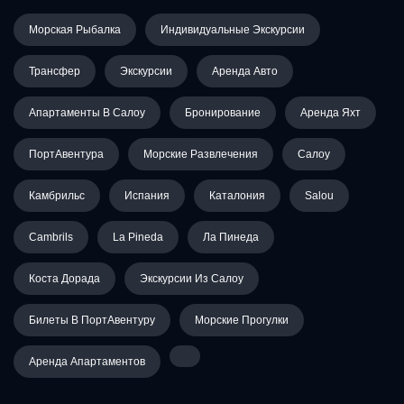
Морская Рыбалка
Индивидуальные Экскурсии
Трансфер
Экскурсии
Аренда Авто
Апартаменты В Салоу
Бронирование
Аренда Яхт
ПортАвентура
Морские Развлечения
Салоу
Камбрильс
Испания
Каталония
Salou
Cambrils
La Pineda
Ла Пинеда
Коста Дорада
Экскурсии Из Салоу
Билеты В ПортАвентуру
Морские Прогулки
Аренда Апартаментов