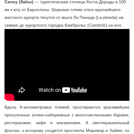
Салоу (Salou)
— туристическая столица Коста-Дорады в 100
км к югу от Барселоны. Широкие пляжи этого крупнейшего
местного курорта тянутся от мыса Ла Пинеда (La pineda) на
севере до курортного городка Камбрильс (Cambrils) на юге.
Вдоль 8-километровых пляжей простираются красивейшие
прогулочные аллеи-набережные с многочисленными барами,
ресторанами, кафе и магазинами. А светомузыкальный
фонтан, к которому сходятся проспекты Миримар и Хайме, по