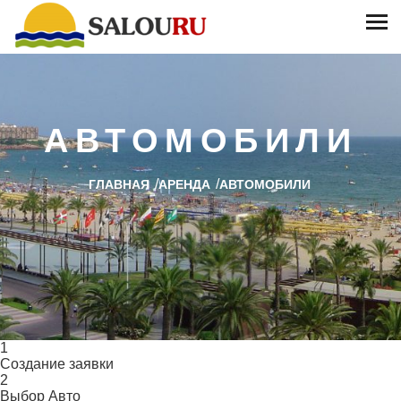
€
5
0
€
100
7
АВТОМОБИЛИ
/
/
ГЛАВНАЯ
АРЕНДА
АВТОМОБИЛИ
1
Создание заявки
2
Выбор Авто