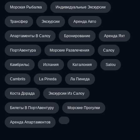
Морская Рыбалка
Индивидуальные Экскурсии
Трансфер
Экскурсии
Аренда Авто
Апартаменты В Салоу
Бронирование
Аренда Яхт
ПортАвентура
Морские Развлечения
Салоу
Камбрильс
Испания
Каталония
Salou
Cambrils
La Pineda
Ла Пинеда
Коста Дорада
Экскурсии Из Салоу
Билеты В ПортАвентуру
Морские Прогулки
Аренда Апартаментов