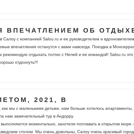
Я ВПЕЧАТЛЕНИЕМ ОБ ОТДЫХ
в Салоу с компанией Salou.ru и ее руководителем и вдохновителем
емые впечатления останутся с вами навсегда. Поездка в Монсеррат
 рекомендую отдыхать толтко с Нелей и ее командой! Salou.ru э
орошо отдохнуть!!!
ЕТОМ, 2021, В
а, как мы с маленькими детьми, нам больше хотелось апартамент
ала нам замечательный тур в Андорру.
 выполняются моментально, захотели поплавать в открытом море —
шведским столом. Мы очень довольны, Салоу очень красивый город