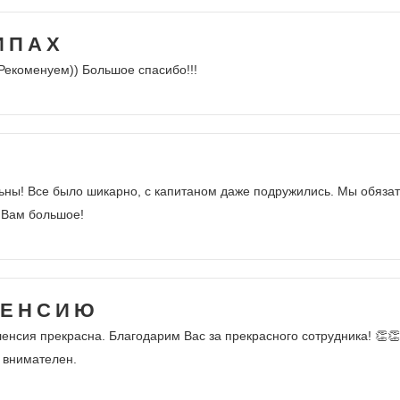
ИПАХ
 Рекоменуем)) Большое спасибо!!!
ольны! Все было шикарно, с капитаном даже подружились. Мы обяза
о Вам большое!
ЛЕНСИЮ
енсия прекрасна. Благодарим Вас за прекрасного сотрудника! 👏👏
 внимателен.