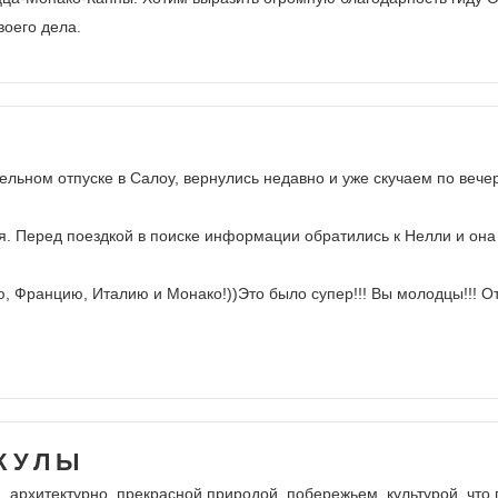
воего дела.
ельном отпуске в Салоу, вернулись недавно и уже скучаем по ве
. Перед поездкой в поиске информации обратились к Нелли и она 
, Францию, Италию и Монако!))Это было супер!!! Вы молодцы!!! От
КУЛЫ
, архитектурно, прекрасной природой, побережьем, культурой, что