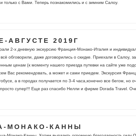
ии только с Вами. Теперь познакомились и с зимним Салоу.
-АВГУСТЕ 2019Г
Брали 2-х дневную экскурсию Франция-Монако-Италия и индивидуал
 всё обговорили, даже договорились о скидке. Приехали в Салоу, з
енным ценам (к моменту нашего приезда путевки на сайте уже под
всем Вас рекомендовать, а может и сами приедем. Экскурсия Фран
бусе, а в городах получается по 3-4 часа,конечно все бегом, но 
просто супер!!! Еще раз спасибо Нелли и фирме Dorada Travel. Оч
А-МОНАКО-КАННЫ
цца-Монако-Канны. Хотим выразить огромную благодарность гиду Ол