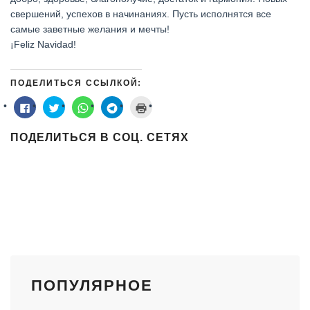
свершений, успехов в начинаниях. Пусть исполнятся все
самые заветные желания и мечты!
¡Feliz Navidad!
ПОДЕЛИТЬСЯ ССЫЛКОЙ:
Нажмите
Нажмите,
Нажмите,
Нажмите,
Нажмите
здесь,
чтобы
чтобы
чтобы
для
чтобы
поделиться
поделиться
поделиться
печати
поделиться
на
в
в
(Открывается
ПОДЕЛИТЬСЯ В СОЦ. СЕТЯХ
контентом
Twitter
WhatsApp
Telegram
в
на
(Открывается
(Открывается
(Открывается
новом
Facebook.
в
в
в
окне)
(Открывается
новом
новом
новом
в
окне)
окне)
окне)
новом
окне)
ПОПУЛЯРНОЕ