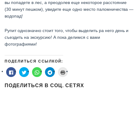
вы попадете в лес, а преодолев еще некоторое расстояние
(30 минут пешком), увидите еще одно место паломничества —
водопад!
Рупит однозначно стоит того, чтобы выделить ра него день и
съездить на экскурсию! А пока делимся с вами
фотографиями!
ПОДЕЛИТЬСЯ ССЫЛКОЙ:
Нажмите
Нажмите,
Нажмите,
Нажмите,
Нажмите
здесь,
чтобы
чтобы
чтобы
для
чтобы
поделиться
поделиться
поделиться
печати
поделиться
на
в
в
(Открывается
ПОДЕЛИТЬСЯ В СОЦ. СЕТЯХ
контентом
Twitter
WhatsApp
Telegram
в
на
(Открывается
(Открывается
(Открывается
новом
Facebook.
в
в
в
окне)
(Открывается
новом
новом
новом
в
окне)
окне)
окне)
новом
окне)