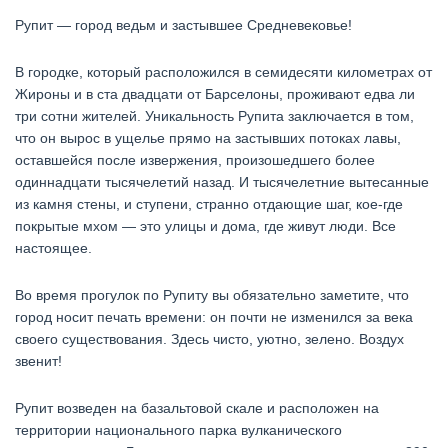
Рупит — город ведьм и застывшее Средневековье!
В городке, который расположился в семидесяти километрах от
Жироны и в ста двадцати от Барселоны, проживают едва ли
три сотни жителей. Уникальность Рупита заключается в том,
что он вырос в ущелье прямо на застывших потоках лавы,
оставшейся после извержения, произошедшего более
одиннадцати тысячелетий назад. И тысячелетние вытесанные
из камня стены, и ступени, странно отдающие шаг, кое-где
покрытые мхом — это улицы и дома, где живут люди. Все
настоящее.
Во время прогулок по Рупиту вы обязательно заметите, что
город носит печать времени: он почти не изменился за века
своего существования. Здесь чисто, уютно, зелено. Воздух
звенит!
Рупит возведен на базальтовой скале и расположен на
территории национального парка вулканического