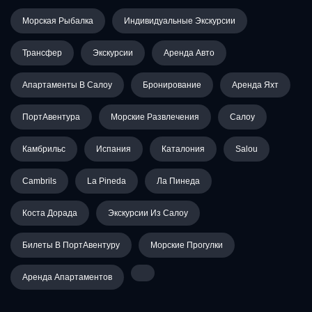
Морская Рыбалка
Индивидуальные Экскурсии
Трансфер
Экскурсии
Аренда Авто
Апартаменты В Салоу
Бронирование
Аренда Яхт
ПортАвентура
Морские Развлечения
Салоу
Камбрильс
Испания
Каталония
Salou
Cambrils
La Pineda
Ла Пинеда
Коста Дорада
Экскурсии Из Салоу
Билеты В ПортАвентуру
Морские Прогулки
Аренда Апартаментов