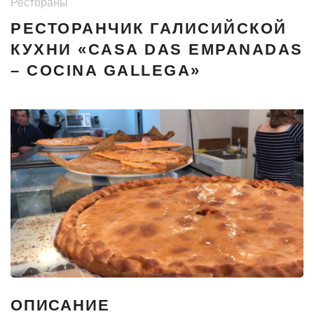
Рестораны
галисийской кухни «Casa das Empanadas – cocina
gallega»
РЕСТОРАНЧИК ГАЛИСИЙСКОЙ
КУХНИ «CASA DAS EMPANADAS
– COCINA GALLEGA»
ОПИСАНИЕ