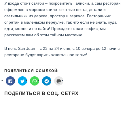
У входа стоит святой – покровитель Галисии, а сам ресторан
оформлен в морском стиле: светлые цвета, детали и
светильники из дерева, простор и зеркала. Ресторанчик
спрятан в маленьком переулке, так что если не знать, куда
идти, можно и не найти! Приходите к нам в офис, мы
расскажем вам об этом тайном местечке!
В ночь San Juan – с 23 на 24 июня, с 10 вечера до 12 ночи в
ресторане будут варить алкогольное зелье!
ПОДЕЛИТЬСЯ ССЫЛКОЙ:
Нажмите
Нажмите,
Нажмите,
Нажмите,
Нажмите
здесь,
чтобы
чтобы
чтобы
для
чтобы
поделиться
поделиться
поделиться
печати
поделиться
на
в
в
(Открывается
ПОДЕЛИТЬСЯ В СОЦ. СЕТЯХ
контентом
Twitter
WhatsApp
Telegram
в
на
(Открывается
(Открывается
(Открывается
новом
Facebook.
в
в
в
окне)
(Открывается
новом
новом
новом
в
окне)
окне)
окне)
новом
окне)