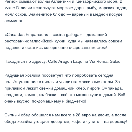
Регион омывают волны Атлантики и Кантабрийского моря. В
кухне Галисии используют морские дары: рыбу, морских гадов,
моллюсков. Знаменитое блюдо — варёный в медной посуде
осьминог!
«Casa das Empanadas – cocina gallega» – домашний
ресторанчик галисийской кухни, куда мы наведались совсем
недавно и остались совершенно очарованы местом!
Находится по адресу: Calle Aragon Esquina Via Roma, Salou
Радушная хозяйка посоветует, что попробовать сегодня,
нальёт угощение в пиалы и усадит за массивные столы. За
прилавком лежит свежий домашний хлеб, пироги Эмпанада,
сладости, хамон, колбаски – всё это можно купить домой. Всё
очень вкусно, по-домашнему и бюджетно!
Сытный обед обошелся нам всего в 28 евро на двоих, а после
обеда хозяйка угощает десертом, кофе и чупито – на дорожку!