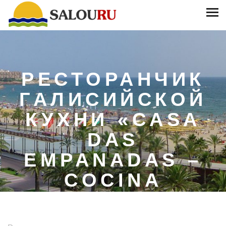
РЕСТОРАНЧИК
ГАЛИСИЙСКОЙ
КУХНИ «CASA
DAS
EMPANADAS –
COCINA
GALLEGA»
/
/
/
Ресторанчик
ГЛАВНАЯ
ДОСУГ
РЕСТОРАНЫ