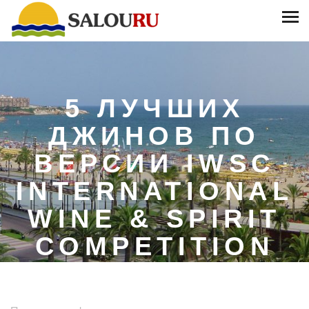
5 ЛУЧШИХ
ДЖИНОВ ПО
ВЕРСИИ IWSC
INTERNATIONAL
WINE & SPIRIT
COMPETITION
/
/
5 лучших джинов
ГЛАВНАЯ
ПОЛЕЗНАЯ ИНФОРМАЦИЯ
по версии IWSC International Wine & Spirit Competition