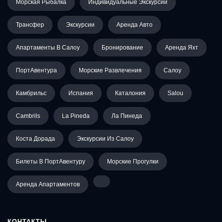
Морская Рыбалка
Индивидуальные Экскурсии
Трансфер
Экскурсии
Аренда Авто
Апартаменты В Салоу
Бронирование
Аренда Яхт
ПортАвентура
Морские Развлечения
Салоу
Камбрильс
Испания
Каталония
Salou
Cambrils
La Pineda
Ла Пинеда
Коста Дорада
Экскурсии Из Салоу
Билеты В ПортАвентуру
Морские Прогулки
Аренда Апартаментов
КОНТАКТЫ