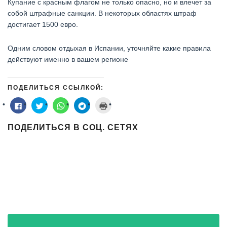
Купание с красным флагом не только опасно, но и влечет за
собой штрафные санкции. В некоторых областях штраф
достигает 1500 евро.
Одним словом отдыхая в Испании, уточняйте какие правила
действуют именно в вашем регионе
ПОДЕЛИТЬСЯ ССЫЛКОЙ:
Нажмите
Нажмите,
Нажмите,
Нажмите,
Нажмите
здесь,
чтобы
чтобы
чтобы
для
чтобы
поделиться
поделиться
поделиться
печати
поделиться
на
в
в
(Открывается
ПОДЕЛИТЬСЯ В СОЦ. СЕТЯХ
контентом
Twitter
WhatsApp
Telegram
в
на
(Открывается
(Открывается
(Открывается
новом
Facebook.
в
в
в
окне)
(Открывается
новом
новом
новом
в
окне)
окне)
окне)
новом
окне)