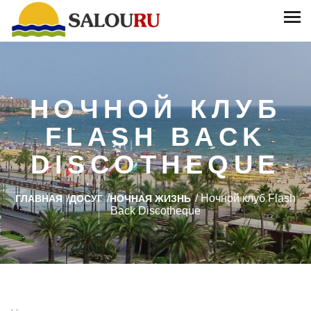
НОЧНОЙ КЛУБ
FLASH BACK
DISCOTHEQUE
/
/
/
Ночной клуб Flash
ГЛАВНАЯ
ДОСУГ
НОЧНАЯ ЖИЗНЬ
Back Discotheque