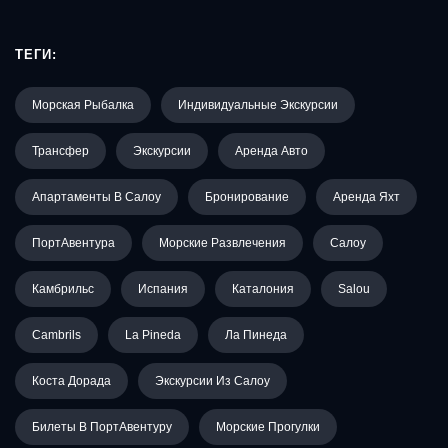
ТЕГИ:
Морская Рыбалка
Индивидуальные Экскурсии
Трансфер
Экскурсии
Аренда Авто
Апартаменты В Салоу
Бронирование
Аренда Яхт
ПортАвентура
Морские Развлечения
Салоу
Камбрильс
Испания
Каталония
Salou
Cambrils
La Pineda
Ла Пинеда
Коста Дорада
Экскурсии Из Салоу
Билеты В ПортАвентуру
Морские Прогулки