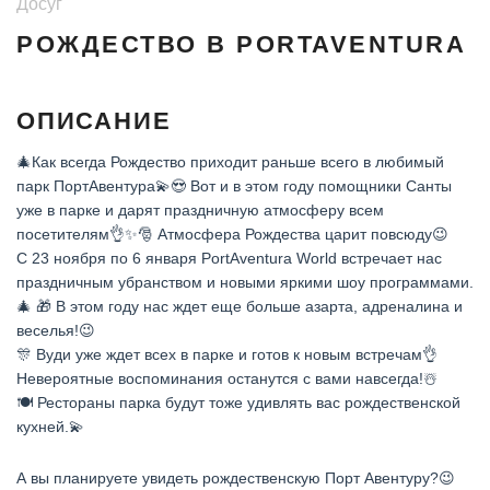
Досуг
РОЖДЕСТВО В PORTAVENTURA
ОПИСАНИЕ
🎄Как всегда Рождество приходит раньше всего в любимый
парк ПортАвентура💫😍 Вот и в этом году помощники Санты
уже в парке и дарят праздничную атмосферу всем
посетителям👌✨🎅 Атмосфера Рождества царит повсюду😉
С 23 ноября по 6 января PortAventura World встречает нас
праздничным убранством и новыми яркими шоу программами.
🎄 🎁 В этом году нас ждет еще больше азарта, адреналина и
веселья!😉
🎊 Вуди уже ждет всех в парке и готов к новым встречам👌
Невероятные воспоминания останутся с вами навсегда!☃️
🍽 Рестораны парка будут тоже удивлять вас рождественской
кухней.💫
А вы планируете увидеть рождественскую Порт Авентуру?😉