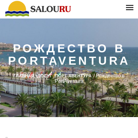
РОЖДЕСТВО В
PORTAVENTURA
/
/
/
Рождество в
ГЛАВНАЯ
ДОСУГ
ПОРТ АВЕНТУРА
PortAventura