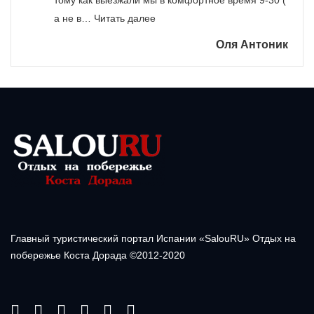
тому как выезжали мы в комфортное время 9-30 (
«Экскурсия Монсератт и Монтбла
а не в…
Читать далее
Оля Антоник
Главный туристический портал Испании «SalouRU» Отдых на
побережье Коста Дорада ©2012-2020