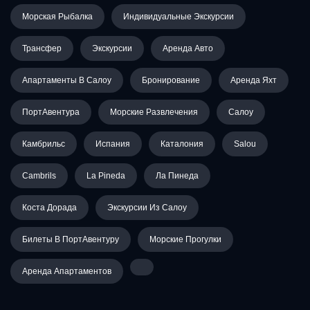
Морская Рыбалка
Индивидуальные Экскурсии
Трансфер
Экскурсии
Аренда Авто
Апартаменты В Салоу
Бронирование
Аренда Яхт
ПортАвентура
Морские Развлечения
Салоу
Камбрильс
Испания
Каталония
Salou
Cambrils
La Pineda
Ла Пинеда
Коста Дорада
Экскурсии Из Салоу
Билеты В ПортАвентуру
Морские Прогулки
Аренда Апартаментов