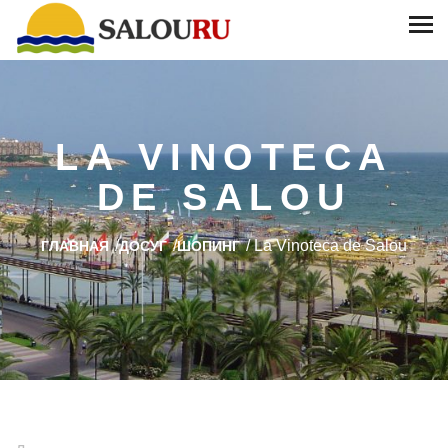
LA VINOTECA
DE SALOU
/
/
/
La Vinoteca de Salou
ГЛАВНАЯ
ДОСУГ
ШОПИНГ