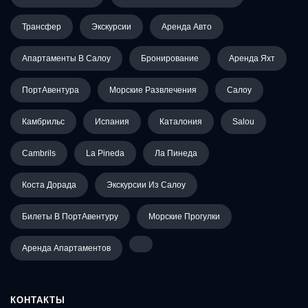
Трансфер
Экскурсии
Аренда Авто
Апартаменты В Салоу
Бронирование
Аренда Яхт
ПортАвентура
Морские Развлечения
Салоу
Камбрильс
Испания
Каталония
Salou
Cambrils
La Pineda
Ла Пинеда
Коста Дорада
Экскурсии Из Салоу
Билеты В ПортАвентуру
Морские Прогулки
Аренда Апартаментов
КОНТАКТЫ