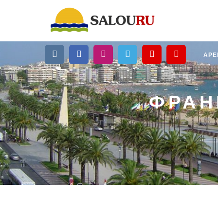
АР
ФРАН